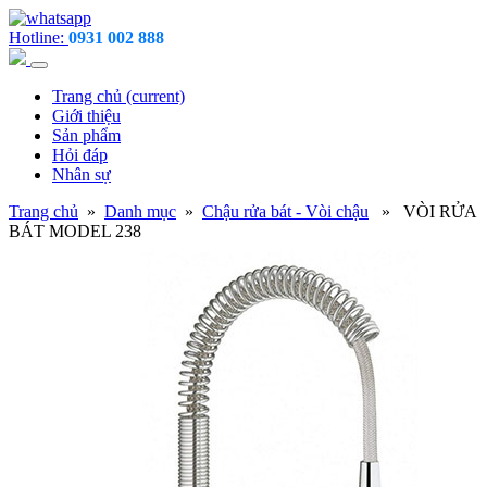
Hotline:
0931 002 888
Trang chủ
(current)
Giới thiệu
Sản phẩm
Hỏi đáp
Nhân sự
Trang chủ
»
Danh mục
»
Chậu rửa bát - Vòi chậu
» VÒI RỬA
BÁT MODEL 238