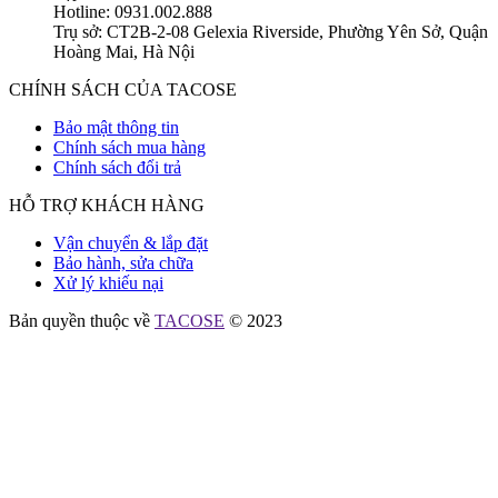
Hotline: 0931.002.888
Trụ sở: CT2B-2-08 Gelexia Riverside, Phường Yên Sở, Quận
Hoàng Mai, Hà Nội
CHÍNH SÁCH CỦA TACOSE
Bảo mật thông tin
Chính sách mua hàng
Chính sách đổi trả
HỖ TRỢ KHÁCH HÀNG
Vận chuyển & lắp đặt
Bảo hành, sửa chữa
Xử lý khiếu nại
Bản quyền thuộc về
TACOSE
© 2023