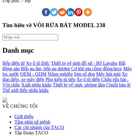
Lớp phủ: 7 lớp
Tìm hiểu về VÒI RỬA BÁT MODEL 238
Danh mục
Bếp điện từ
Xe ô tô Đức
Thiết bị vệ sinh đồ sứ - Bộ Lavabo
Bất
động sản
Bếp ga âm, bếp ga dương
Cơ khí gia công đồng/inox
Máy
lọc nước
OEM - ODM
Nông nghiệp
Sim số đẹp
Máy hút mùi
Xe
đạp điện, xe máy điện
Phụ kiện tủ bếp
Xe ô tô điện
Chậu rửa bát -
Vòi chậu
Xuất nhập khẩu
Thiết bị vệ sinh, phòng tắm
Chuỗi bán lẻ
Thế giới Bếp nhập khẩu
VỀ CHÚNG TÔI
Giới thiệu
Tầm nhìn sứ mệnh
Các chi nhánh của TACO
Tập Đoàn TACO