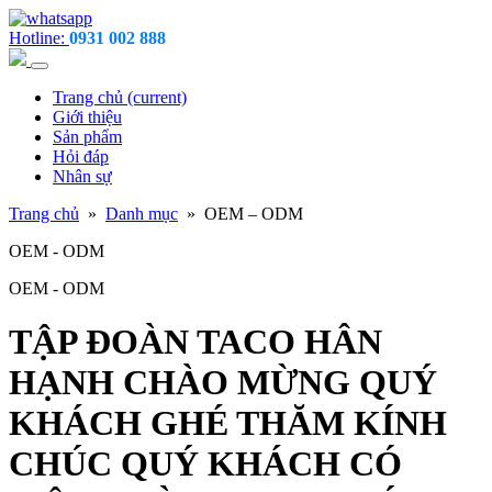
Hotline:
0931 002 888
Trang chủ
(current)
Giới thiệu
Sản phẩm
Hỏi đáp
Nhân sự
Trang chủ
»
Danh mục
» OEM – ODM
OEM - ODM
OEM - ODM
TẬP ĐOÀN TACO HÂN
HẠNH CHÀO MỪNG QUÝ
KHÁCH GHÉ THĂM KÍNH
CHÚC QUÝ KHÁCH CÓ