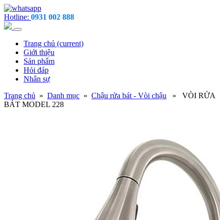
Hotline:
0931 002 888
Trang chủ
(current)
Giới thiệu
Sản phẩm
Hỏi đáp
Nhân sự
Trang chủ
»
Danh mục
»
Chậu rửa bát - Vòi chậu
» VÒI RỬA
BÁT MODEL 228