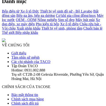
Danh mục
Bếp điện từ
Xe ô tô Đức
Thiết bị vệ sinh đồ sứ - Bộ Lavabo
Bất
động sản
Bếp ga âm, bếp ga dương
Cơ khí gia công đồng/inox
Máy
lọc nước
OEM - ODM
Nông nghiệp
Sim số đẹp
Máy hút mùi
Xe
đạp điện, xe máy điện
Phụ kiện tủ bếp
Xe ô tô điện
Chậu rửa bát -
Vòi chậu
Xuất nhập khẩu
Thiết bị vệ sinh, phòng tắm
Chuỗi bán lẻ
Thế giới Bếp nhập khẩu
VỀ CHÚNG TÔI
Giới thiệu
Tầm nhìn sứ mệnh
Các chi nhánh của TACO
Tập Đoàn TACO
Hotline: 0931.002.888
Trụ sở: CT2B-2-08 Gelexia Riverside, Phường Yên Sở, Quận
Hoàng Mai, Hà Nội
CHÍNH SÁCH CỦA TACOSE
Bảo mật thông tin
Chính sách mua hàng
Chính sách đổi trả