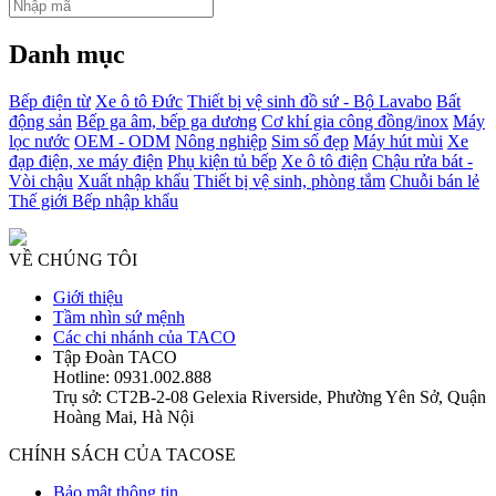
Danh mục
Bếp điện từ
Xe ô tô Đức
Thiết bị vệ sinh đồ sứ - Bộ Lavabo
Bất
động sản
Bếp ga âm, bếp ga dương
Cơ khí gia công đồng/inox
Máy
lọc nước
OEM - ODM
Nông nghiệp
Sim số đẹp
Máy hút mùi
Xe
đạp điện, xe máy điện
Phụ kiện tủ bếp
Xe ô tô điện
Chậu rửa bát -
Vòi chậu
Xuất nhập khẩu
Thiết bị vệ sinh, phòng tắm
Chuỗi bán lẻ
Thế giới Bếp nhập khẩu
VỀ CHÚNG TÔI
Giới thiệu
Tầm nhìn sứ mệnh
Các chi nhánh của TACO
Tập Đoàn TACO
Hotline: 0931.002.888
Trụ sở: CT2B-2-08 Gelexia Riverside, Phường Yên Sở, Quận
Hoàng Mai, Hà Nội
CHÍNH SÁCH CỦA TACOSE
Bảo mật thông tin