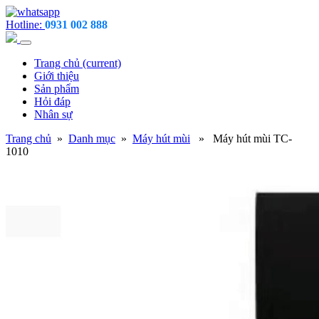
Hotline:
0931 002 888
Trang chủ
(current)
Giới thiệu
Sản phẩm
Hỏi đáp
Nhân sự
Trang chủ
»
Danh mục
»
Máy hút mùi
» Máy hút mùi TC-
1010