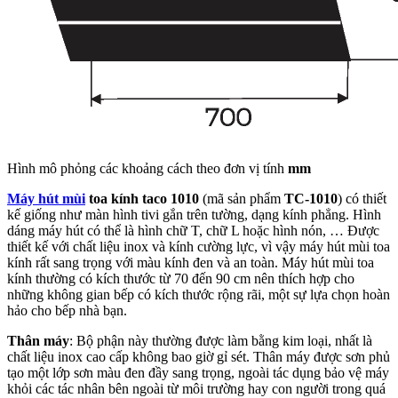
Hình mô phỏng các khoảng cách theo đơn vị tính
mm
Máy hút mùi
toa kính taco 1010
(mã sản phẩm
TC-1010
) có thiết
kế giống như màn hình tivi gắn trên tường, dạng kính phẳng. Hình
dáng máy hút có thể là hình chữ T, chữ L hoặc hình nón, … Được
thiết kế với chất liệu inox và kính cường lực, vì vậy máy hút mùi toa
kính rất sang trọng với màu kính đen và an toàn. Máy hút mùi toa
kính thường có kích thước từ 70 đến 90 cm nên thích hợp cho
những không gian bếp có kích thước rộng rãi, một sự lựa chọn hoàn
hảo cho bếp nhà bạn.
Thân máy
: Bộ phận này thường được làm bằng kim loại, nhất là
chất liệu inox cao cấp không bao giờ gỉ sét. Thân máy được sơn phủ
tạo một lớp sơn màu đen đầy sang trọng, ngoài tác dụng bảo vệ máy
khỏi các tác nhân bên ngoài từ môi trường hay con người trong quá