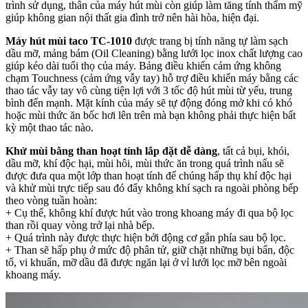
trình sử dụng, thân của máy hút mùi còn giúp làm tăng tính thẩm mỹ
giúp không gian nội thất gia đình trở nên hài hòa, hiện đại.
Máy hút mùi taco TC-1010
được trang bị tính năng tự làm sạch
dầu mỡ, mảng bám (Oil Cleaning) bằng lưới lọc inox chất lượng cao
giúp kéo dài tuổi thọ của máy. Bảng điều khiển cảm ứng không
chạm Touchness (cảm ứng vẫy tay) hỗ trợ điều khiển máy bằng các
thao tác vẫy tay vô cùng tiện lợi với 3 tốc độ hút mùi từ yếu, trung
bình đến mạnh. Mặt kính của máy sẽ tự động đóng mở khi có khó
hoặc mùi thức ăn bốc hơi lên trên mà bạn không phải thực hiện bất
kỳ một thao tác nào.
Khử mùi bằng than hoạt tính lắp đặt dễ dàng
, tất cả bụi, khói,
dầu mỡ, khí độc hại, mùi hôi, mùi thức ăn trong quá trình nấu sẽ
được đưa qua một lớp than hoạt tính để chúng hấp thụ khí độc hại
và khử mùi trực tiếp sau đó đẩy không khí sạch ra ngoài phòng bếp
theo vòng tuần hoàn:
+ Cụ thể, không khí được hút vào trong khoang máy đi qua bộ lọc
than rồi quay vòng trở lại nhà bếp.
+ Quá trình này được thực hiện bởi động cơ gắn phía sau bộ lọc.
+ Than sẽ hấp phụ ở mức độ phân tử, giữ chặt những bụi bẩn, độc
tố, vi khuẩn, mỡ dầu đã được ngăn lại ở vỉ lưới lọc mỡ bên ngoài
khoang máy.