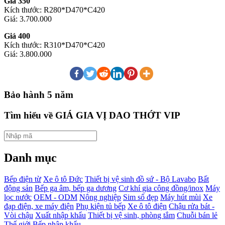
Giá 350
Kích thước: R280*D470*C420
Giá: 3.700.000
Giá 400
Kích thước: R310*D470*C420
Giá: 3.800.000
Bảo hành 5 năm
Tìm hiểu về GIÁ GIA VỊ DAO THỚT VIP
Danh mục
Bếp điện từ
Xe ô tô Đức
Thiết bị vệ sinh đồ sứ - Bộ Lavabo
Bất
động sản
Bếp ga âm, bếp ga dương
Cơ khí gia công đồng/inox
Máy
lọc nước
OEM - ODM
Nông nghiệp
Sim số đẹp
Máy hút mùi
Xe
đạp điện, xe máy điện
Phụ kiện tủ bếp
Xe ô tô điện
Chậu rửa bát -
Vòi chậu
Xuất nhập khẩu
Thiết bị vệ sinh, phòng tắm
Chuỗi bán lẻ
Thế giới Bếp nhập khẩu