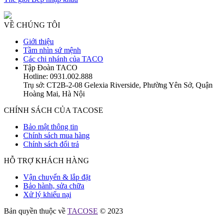
VỀ CHÚNG TÔI
Giới thiệu
Tầm nhìn sứ mệnh
Các chi nhánh của TACO
Tập Đoàn TACO
Hotline: 0931.002.888
Trụ sở: CT2B-2-08 Gelexia Riverside, Phường Yên Sở, Quận
Hoàng Mai, Hà Nội
CHÍNH SÁCH CỦA TACOSE
Bảo mật thông tin
Chính sách mua hàng
Chính sách đổi trả
HỖ TRỢ KHÁCH HÀNG
Vận chuyển & lắp đặt
Bảo hành, sửa chữa
Xử lý khiếu nại
Bản quyền thuộc về
TACOSE
© 2023