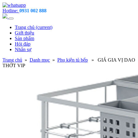
Hotline:
0931 002 888
Trang chủ
(current)
Giới thiệu
Sản phẩm
Hỏi đáp
Nhân sự
Trang chủ
»
Danh mục
»
Phụ kiện tủ bếp
» GIÁ GIA VỊ DAO
THỚT VIP