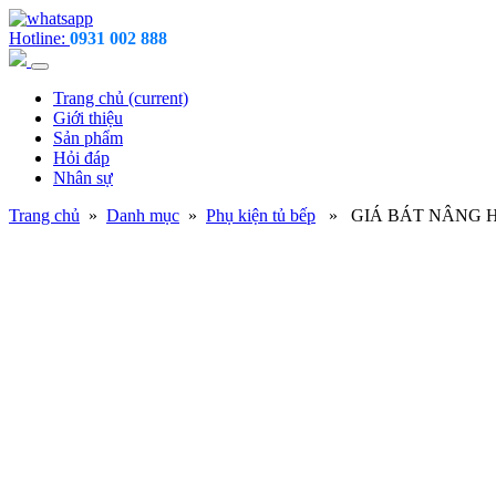
Hotline:
0931 002 888
Trang chủ
(current)
Giới thiệu
Sản phẩm
Hỏi đáp
Nhân sự
Trang chủ
»
Danh mục
»
Phụ kiện tủ bếp
» GIÁ BÁT NÂNG HẠ