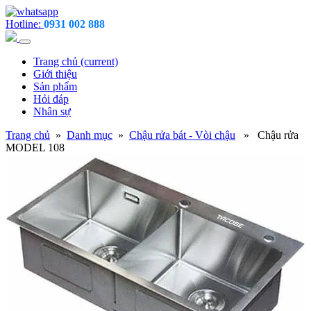
Hotline:
0931 002 888
Trang chủ
(current)
Giới thiệu
Sản phẩm
Hỏi đáp
Nhân sự
Trang chủ
»
Danh mục
»
Chậu rửa bát - Vòi chậu
» Chậu rửa
MODEL 108