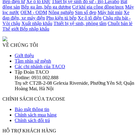
Bếp điện từ
Xe ô tô Đức
Thiết bị vệ sinh đồ sứ - Bộ Lavabo
Bất
động sản
Bếp ga âm, bếp ga dương
Cơ khí gia công đồng/inox
Máy
lọc nước
OEM - ODM
Nông nghiệp
Sim số đẹp
Máy hút mùi
Xe
đạp điện, xe máy điện
Phụ kiện tủ bếp
Xe ô tô điện
Chậu rửa bát -
Vòi chậu
Xuất nhập khẩu
Thiết bị vệ sinh, phòng tắm
Chuỗi bán lẻ
Thế giới Bếp nhập khẩu
VỀ CHÚNG TÔI
Giới thiệu
Tầm nhìn sứ mệnh
Các chi nhánh của TACO
Tập Đoàn TACO
Hotline: 0931.002.888
Trụ sở: CT2B-2-08 Gelexia Riverside, Phường Yên Sở, Quận
Hoàng Mai, Hà Nội
CHÍNH SÁCH CỦA TACOSE
Bảo mật thông tin
Chính sách mua hàng
Chính sách đổi trả
HỖ TRỢ KHÁCH HÀNG