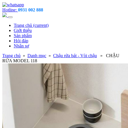
Hotline:
0931 002 888
Trang chủ
(current)
Giới thiệu
Sản phẩm
Hỏi đáp
Nhân sự
Trang chủ
»
Danh mục
»
Chậu rửa bát - Vòi chậu
» CHẬU
RỬA MODEL 118