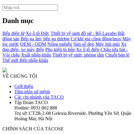
Danh mục
Bếp điện từ
Xe ô tô Đức
Thiết bị vệ sinh đồ sứ - Bộ Lavabo
Bất
động sản
Bếp ga âm, bếp ga dương
Cơ khí gia công đồng/inox
Máy
lọc nước
OEM - ODM
Nông nghiệp
Sim số đẹp
Máy hút mùi
Xe
đạp điện, xe máy điện
Phụ kiện tủ bếp
Xe ô tô điện
Chậu rửa bát -
Vòi chậu
Xuất nhập khẩu
Thiết bị vệ sinh, phòng tắm
Chuỗi bán lẻ
Thế giới Bếp nhập khẩu
VỀ CHÚNG TÔI
Giới thiệu
Tầm nhìn sứ mệnh
Các chi nhánh của TACO
Tập Đoàn TACO
Hotline: 0931.002.888
Trụ sở: CT2B-2-08 Gelexia Riverside, Phường Yên Sở, Quận
Hoàng Mai, Hà Nội
CHÍNH SÁCH CỦA TACOSE