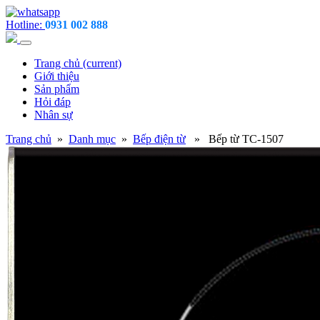
Hotline:
0931 002 888
Trang chủ
(current)
Giới thiệu
Sản phẩm
Hỏi đáp
Nhân sự
Trang chủ
»
Danh mục
»
Bếp điện từ
» Bếp từ TC-1507