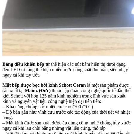
Bảng điều khiển bếp từ
thể hiện các nút bấm hiện thị dưới dạng
đèn LED rõ ràng thể hiện nhiều mức công suất đun nấu, siêu nhạy
ngay cả khi tay ướt.
Mặt bếp được bọc bởi kính
Schott Ceran
là một sản phẩm được
sản xuất tại
Mainz (Đức)
thuộc tập đoàn công nghệ quốc tế đầu thế
giới Schott với hơn 125 năm kinh nghiệm trong lĩnh vực sản xuất
kính và nguyên vật liệu công nghệ hiện đại tiên tiến:
– Khả năng chống sốc nhiệt cực cao (700 độ C).
– Độ bền gần như vĩnh cửu trước các tác động của thời tiết và nhiệt
năng.
– Mặt kính được sản xuất được áp dụng công nghệ chống trầy xước
ngay cả khi lau chùi bằng những vật liệu cứng, thô ráp
– Với độ dày hợp lý 4mm sẽ giúp mặt kính truyền dẫn nhiệt đến nồi