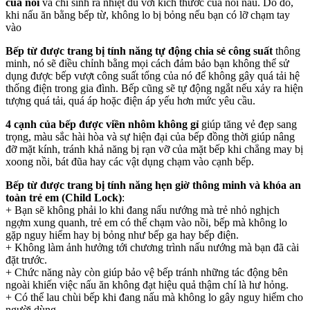
của nồi
và chỉ sinh ra nhiệt đủ với kích thước của nồi nấu. Do đó,
khi nấu ăn bằng bếp từ, không lo bị bỏng nếu bạn có lỡ chạm tay
vào
Bếp từ được trang bị tính năng tự động chia sẻ công suất
thông
minh, nó sẽ điều chỉnh bằng mọi cách đảm bảo bạn không thể sử
dụng được bếp vượt công suất tổng của nó để không gây quá tải hệ
thống điện trong gia đình. Bếp cũng sẽ tự động ngắt nếu xảy ra hiện
tượng quá tải, quá áp hoặc điện áp yếu hơn mức yêu cầu.
4 cạnh của bếp được viền nhôm không gỉ
giúp tăng vẻ đẹp sang
trọng, màu sắc hài hòa và sự hiện đại của bếp đồng thời giúp nâng
đỡ mặt kính, tránh khả năng bị rạn vỡ của mặt bếp khi chẳng may bị
xoong nồi, bát đũa hay các vật dụng chạm vào cạnh bếp.
Bếp từ được trang bị tính năng hẹn giờ thông minh và khóa an
toàn trẻ em (Child Lock)
:
+ Bạn sẽ không phải lo khi đang nấu nướng mà trẻ nhỏ nghịch
ngợm xung quanh, trẻ em có thể chạm vào nồi, bếp mà không lo
gặp nguy hiểm hay bị bỏng như bếp ga hay bếp điện.
+ Không làm ảnh hưởng tới chương trình nấu nướng mà bạn đã cài
đặt trước.
+ Chức năng này còn giúp bảo vệ bếp tránh những tác động bên
ngoài khiến việc nấu ăn không đạt hiệu quả thậm chí là hư hỏng.
+ Có thể lau chùi bếp khi đang nấu mà không lo gây nguy hiểm cho
người dùng.