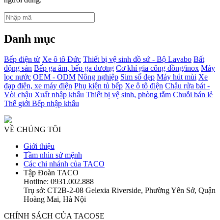
Danh mục
Bếp điện từ
Xe ô tô Đức
Thiết bị vệ sinh đồ sứ - Bộ Lavabo
Bất
động sản
Bếp ga âm, bếp ga dương
Cơ khí gia công đồng/inox
Máy
lọc nước
OEM - ODM
Nông nghiệp
Sim số đẹp
Máy hút mùi
Xe
đạp điện, xe máy điện
Phụ kiện tủ bếp
Xe ô tô điện
Chậu rửa bát -
Vòi chậu
Xuất nhập khẩu
Thiết bị vệ sinh, phòng tắm
Chuỗi bán lẻ
Thế giới Bếp nhập khẩu
VỀ CHÚNG TÔI
Giới thiệu
Tầm nhìn sứ mệnh
Các chi nhánh của TACO
Tập Đoàn TACO
Hotline: 0931.002.888
Trụ sở: CT2B-2-08 Gelexia Riverside, Phường Yên Sở, Quận
Hoàng Mai, Hà Nội
CHÍNH SÁCH CỦA TACOSE