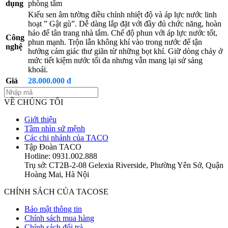
dụng
phòng tắm
Kiểu sen âm tường điều chỉnh nhiệt độ và áp lực nước linh
hoạt ” Gật gù”. Dễ dàng lắp đặt với đầy đủ chức năng, hoàn
hảo để tân trang nhà tắm. Chế độ phun với áp lực nước tốt,
Công
phun mạnh. Trộn lẫn không khí vào trong nước để tận
nghệ
hưởng cảm giác thư giãn từ những bọt khí. Giữ dòng chảy ở
mức tiết kiệm nước tối đa nhưng vẫn mang lại sử sảng
khoái.
Giá
28.000.000 đ
VỀ CHÚNG TÔI
Giới thiệu
Tầm nhìn sứ mệnh
Các chi nhánh của TACO
Tập Đoàn TACO
Hotline: 0931.002.888
Trụ sở: CT2B-2-08 Gelexia Riverside, Phường Yên Sở, Quận
Hoàng Mai, Hà Nội
CHÍNH SÁCH CỦA TACOSE
Bảo mật thông tin
Chính sách mua hàng
Chính sách đổi trả