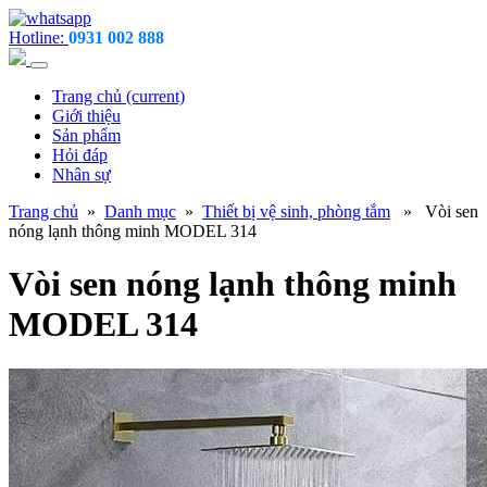
Hotline:
0931 002 888
Trang chủ
(current)
Giới thiệu
Sản phẩm
Hỏi đáp
Nhân sự
Trang chủ
»
Danh mục
»
Thiết bị vệ sinh, phòng tắm
» Vòi sen
nóng lạnh thông minh MODEL 314
Vòi sen nóng lạnh thông minh
MODEL 314