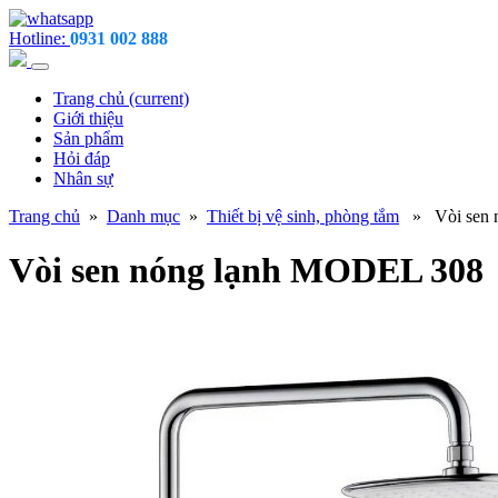
Hotline:
0931 002 888
Trang chủ
(current)
Giới thiệu
Sản phẩm
Hỏi đáp
Nhân sự
Trang chủ
»
Danh mục
»
Thiết bị vệ sinh, phòng tắm
» Vòi sen 
Vòi sen nóng lạnh MODEL 308