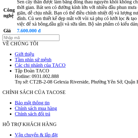
Sen cây thân được làm bằng đồng thau nguyên khối không chứ
thời gian. Bát sen có đường kính lớn với nhiều đầu phun mưa 
Công
giãn, dễ chịu nhất. Bạn có thể điều chỉnh nhiệt độ và lượng 
nghệ
đình. Củ sen thiết kế đẹp mắt với vòi xả phụ có lưới lọc & tạ
việc để xà bông,dầu gội và sữa tắm. Bộ sản phẩm có kiểu dáng
Giá
7.600.000 đ
VỀ CHÚNG TÔI
Giới thiệu
Tầm nhìn sứ mệnh
Các chi nhánh của TACO
Tập Đoàn TACO
Hotline: 0931.002.888
Trụ sở: CT2B-2-08 Gelexia Riverside, Phường Yên Sở, Quận
CHÍNH SÁCH CỦA TACOSE
Bảo mật thông tin
Chính sách mua hàng
Chính sách đổi trả
HỖ TRỢ KHÁCH HÀNG
Vận chuyển & lắp đặt