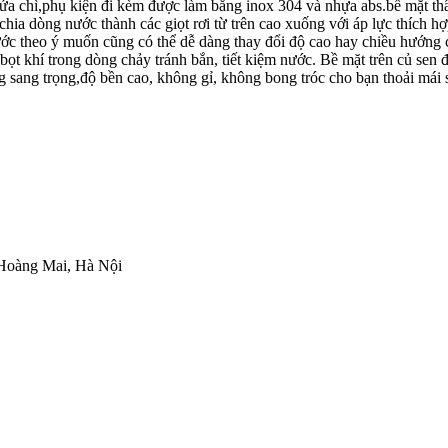
a chì,phụ kiện đi kèm được làm bằng inox 304 và nhựa abs.bề mặt th
chia dòng nước thành các giọt rơi từ trên cao xuống với áp lực thích 
nước theo ý muốn cũng có thể dễ dàng thay đổi độ cao hay chiều hướng c
o bọt khí trong dòng chảy tránh bắn, tiết kiệm nước. Bề mặt trên củ se
 sang trọng,độ bền cao, không gỉ, không bong tróc cho bạn thoải mái s
 Hoàng Mai, Hà Nội