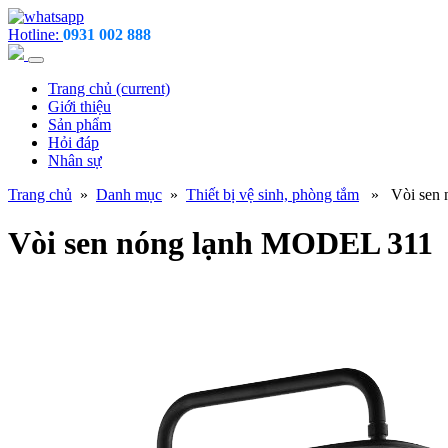
Hotline:
0931 002 888
Trang chủ
(current)
Giới thiệu
Sản phẩm
Hỏi đáp
Nhân sự
Trang chủ
»
Danh mục
»
Thiết bị vệ sinh, phòng tắm
» Vòi sen 
Vòi sen nóng lạnh MODEL 311