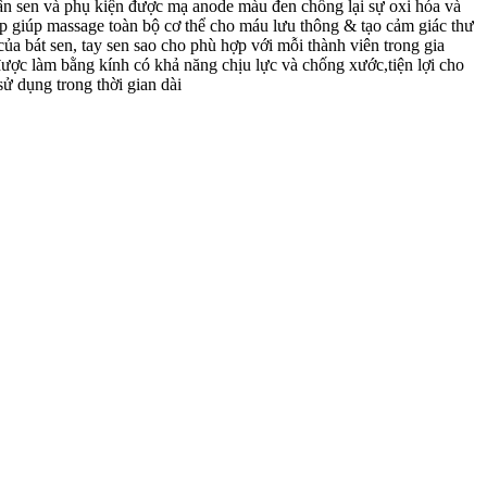
ân sen và phụ kiện được mạ anode màu đen chống lại sự oxi hóa và
hợp giúp massage toàn bộ cơ thể cho máu lưu thông & tạo cảm giác thư
ủa bát sen, tay sen sao cho phù hợp với mỗi thành viên trong gia
n được làm bằng kính có khả năng chịu lực và chống xước,tiện lợi cho
ử dụng trong thời gian dài