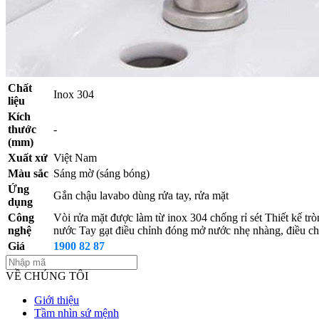
Chất
Inox 304
liệu
Kích
thước
-
(mm)
Xuất xứ
Việt Nam
Màu sắc
Sáng mờ (sáng bóng)
Ứng
Gắn chậu lavabo dùng rửa tay, rửa mặt
dụng
Công
Vòi rửa mặt được làm từ inox 304 chống rỉ sét Thiết kế trò
nghệ
nước Tay gạt điều chỉnh đóng mở nước nhẹ nhàng, điều chỉn
Giá
1900 82 87
VỀ CHÚNG TÔI
Giới thiệu
Tầm nhìn sứ mệnh