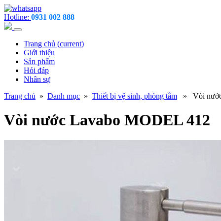
Hotline:
0931 002 888
Trang chủ
(current)
Giới thiệu
Sản phẩm
Hỏi đáp
Nhân sự
Trang chủ
»
Danh mục
»
Thiết bị vệ sinh, phòng tắm
» Vòi nước
Vòi nước Lavabo MODEL 412