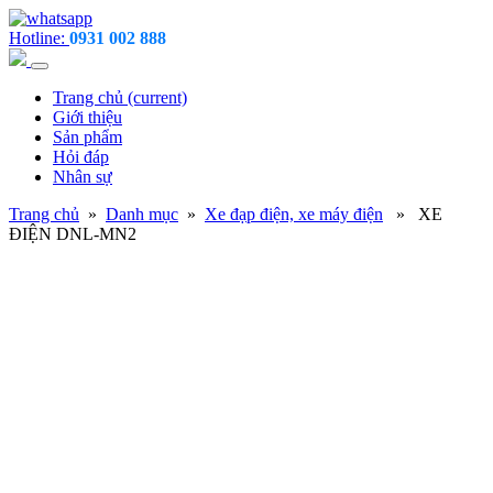
Hotline:
0931 002 888
Trang chủ
(current)
Giới thiệu
Sản phẩm
Hỏi đáp
Nhân sự
Trang chủ
»
Danh mục
»
Xe đạp điện, xe máy điện
» XE
ĐIỆN DNL-MN2