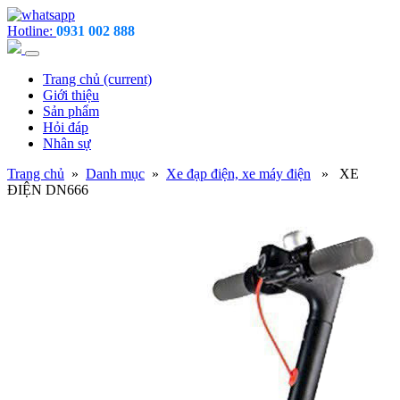
Hotline:
0931 002 888
Trang chủ
(current)
Giới thiệu
Sản phẩm
Hỏi đáp
Nhân sự
Trang chủ
»
Danh mục
»
Xe đạp điện, xe máy điện
» XE
ĐIỆN DN666