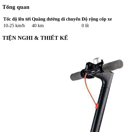
Tổng quan
Tốc độ lên tới
Quãng đường di chuyển
Độ rộng cốp xe
10-25 km/h
40 km
0 lít
TIỆN NGHI & THIẾT KẾ