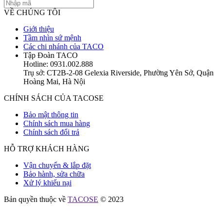
VỀ CHÚNG TÔI
Giới thiệu
Tầm nhìn sứ mệnh
Các chi nhánh của TACO
Tập Đoàn TACO
Hotline: 0931.002.888
Trụ sở: CT2B-2-08 Gelexia Riverside, Phường Yên Sở, Quận
Hoàng Mai, Hà Nội
CHÍNH SÁCH CỦA TACOSE
Bảo mật thông tin
Chính sách mua hàng
Chính sách đổi trả
HỖ TRỢ KHÁCH HÀNG
Vận chuyển & lắp đặt
Bảo hành, sửa chữa
Xử lý khiếu nại
Bản quyền thuộc về
TACOSE
© 2023