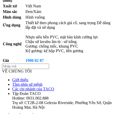
(mm)
Xuất xứ
Việt Nam
Màu sắc
Đen/Xám
Hình dáng
Hình vuông
Thiết kế theo phong cách giả cổ, sang trọng Dễ dàng
Ứng dụng
lắp đặt và sử dụng
Nhựa siêu bền PVC, mặt bàn kính cường lực
Chậu sứ lavabo âm tủ : sứ trắng
Công nghệ
Gương: chống mốc, khung PVC
Kệ gương: kệ hộp PVC, liền gương
Giá
1900 82 87
VỀ CHÚNG TÔI
Giới thiệu
Tầm nhìn sứ mệnh
Các chi nhánh của TACO
Tập Đoàn TACO
Hotline: 0931.002.888
Trụ sở: CT2B-2-08 Gelexia Riverside, Phường Yên Sở, Quận
Hoàng Mai, Hà Nội