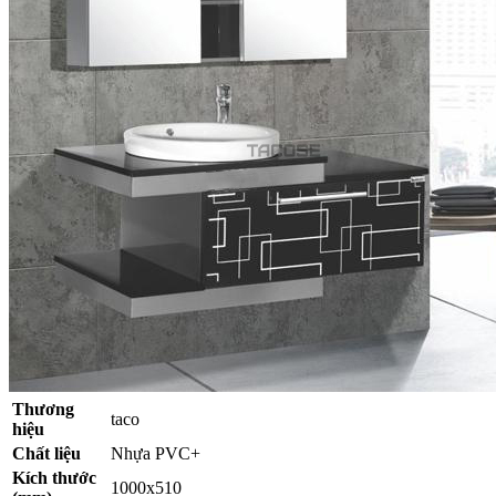
Thương
taco
hiệu
Chất liệu
Nhựa PVC+
Kích thước
1000x510