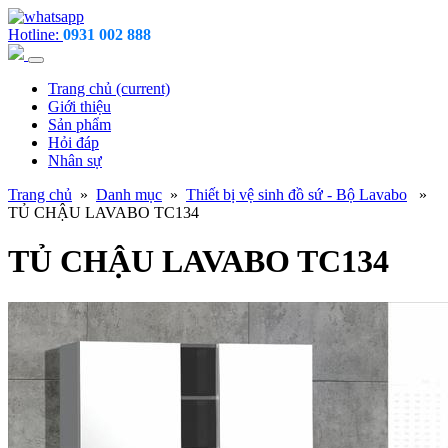
Hotline:
0931 002 888
Trang chủ
(current)
Giới thiệu
Sản phẩm
Hỏi đáp
Nhân sự
Trang chủ
»
Danh mục
»
Thiết bị vệ sinh đồ sứ - Bộ Lavabo
»
TỦ CHẬU LAVABO TC134
TỦ CHẬU LAVABO TC134