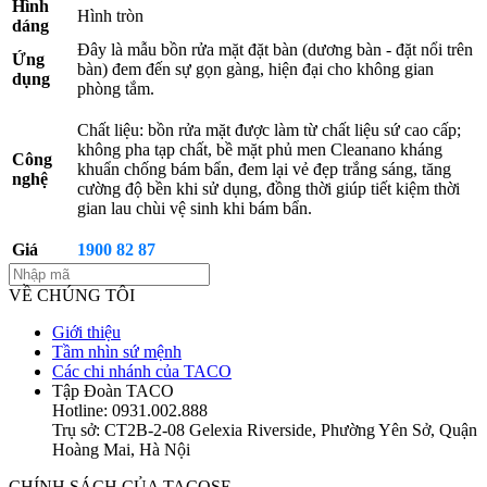
Hình
Hình tròn
dáng
Đây là mẫu bồn rửa mặt đặt bàn (dương bàn - đặt nổi trên
Ứng
bàn) đem đến sự gọn gàng, hiện đại cho không gian
dụng
phòng tắm.
Chất liệu: bồn rửa mặt được làm từ chất liệu sứ cao cấp;
không pha tạp chất, bề mặt phủ men Cleanano kháng
Công
khuẩn chống bám bẩn, đem lại vẻ đẹp trắng sáng, tăng
nghệ
cường độ bền khi sử dụng, đồng thời giúp tiết kiệm thời
gian lau chùi vệ sinh khi bám bẩn.
Giá
1900 82 87
VỀ CHÚNG TÔI
Giới thiệu
Tầm nhìn sứ mệnh
Các chi nhánh của TACO
Tập Đoàn TACO
Hotline: 0931.002.888
Trụ sở: CT2B-2-08 Gelexia Riverside, Phường Yên Sở, Quận
Hoàng Mai, Hà Nội
CHÍNH SÁCH CỦA TACOSE