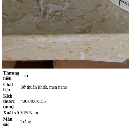
Thương
taco
hiệu
Chất
Sứ thuần khiết, men nano
liệu
Kích
thước
400x400x155
(mm)
Xuất xứ
Việt Nam
Màu
Trắng
sắc