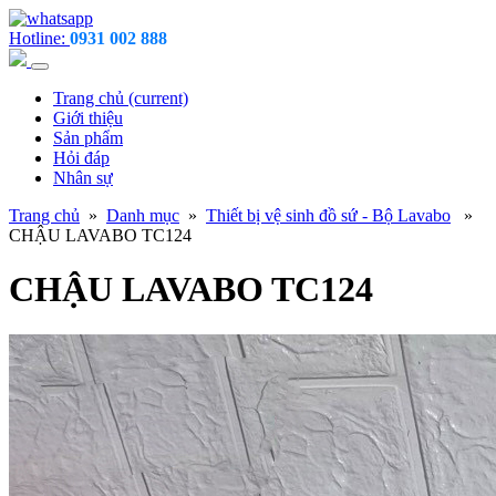
Hotline:
0931 002 888
Trang chủ
(current)
Giới thiệu
Sản phẩm
Hỏi đáp
Nhân sự
Trang chủ
»
Danh mục
»
Thiết bị vệ sinh đồ sứ - Bộ Lavabo
»
CHẬU LAVABO TC124
CHẬU LAVABO TC124