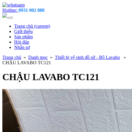
Hotline:
0931 002 888
Trang chủ
(current)
Giới thiệu
Sản phẩm
Hỏi đáp
Nhân sự
Trang chủ
»
Danh mục
»
Thiết bị vệ sinh đồ sứ - Bộ Lavabo
»
CHẬU LAVABO TC121
CHẬU LAVABO TC121