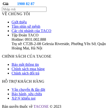
Giá
1900 82 87
VỀ CHÚNG TÔI
Giới thiệu
Tầm nhìn sứ mệnh
Các chi nhánh của TACO
Tập Đoàn TACO
Hotline: 0931.002.888
Trụ sở: CT2B-2-08 Gelexia Riverside, Phường Yên Sở, Quận
Hoàng Mai, Hà Nội
CHÍNH SÁCH CỦA TACOSE
Bảo mật thông tin
Chính sách mua hàng
Chính sách đổi trả
HỖ TRỢ KHÁCH HÀNG
Vận chuyển & lắp đặt
Bảo hành, sửa chữa
Xử lý khiếu nại
Bản quyền thuộc về
TACOSE
© 2023