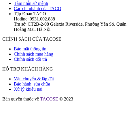
Tầm nhìn sứ mệnh
Các chi nhánh của TACO
Tập Đoàn TACO
Hotline: 0931.002.888
Trụ sở: CT2B-2-08 Gelexia Riverside, Phường Yên Sở, Quận
Hoàng Mai, Hà Nội
CHÍNH SÁCH CỦA TACOSE
Bảo mật thông tin
Chính sách mua hàng
Chính sách đổi trả
HỖ TRỢ KHÁCH HÀNG
Vận chuyển & lắp đặt
Bảo hành, sửa chữa
Xử lý khiếu nại
Bản quyền thuộc về
TACOSE
© 2023