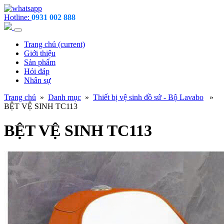
Hotline:
0931 002 888
Trang chủ
(current)
Giới thiệu
Sản phẩm
Hỏi đáp
Nhân sự
Trang chủ
»
Danh mục
»
Thiết bị vệ sinh đồ sứ - Bộ Lavabo
»
BỆT VỆ SINH TC113
BỆT VỆ SINH TC113