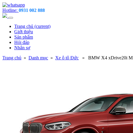
Hotline:
0931 002 888
Trang chủ
(current)
Giới thiệu
Sản phẩm
Hỏi đáp
Nhân sự
Trang chủ
»
Danh mục
»
Xe ô tô Đức
» BMW X4 xDrive20i MS