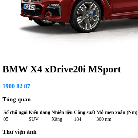
BMW X4 xDrive20i MSport
1900 82 87
Tổng quan
Số chỗ ngồi
Kiểu dáng
Nhiên liệu
Công suất
Mô-men xoắn (Nm)
05
SUV
Xăng
184
300 nm
Thư viện ảnh